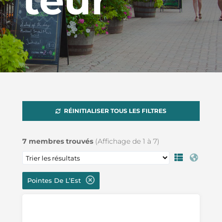
teur
RÉINITIALISER TOUS LES FILTRES
7
membres trouvés
(Affichage de
1
à
7
)
Pointes De L’Est